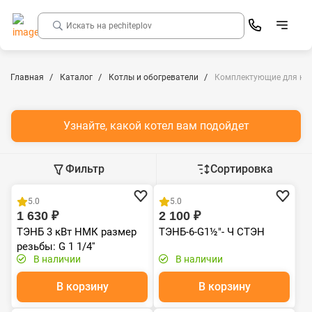
Главная
Каталог
Котлы и обогреватели
Комплектующие для ко
Узнайте, какой котел вам подойдет
Фильтр
Сортировка
Хит продаж
5.0
5.0
1 630 ₽
2 100 ₽
ТЭНБ 3 кВт НМК размер
ТЭНБ-6-G1½"- Ч СТЭН
резьбы: G 1 1/4''
В наличии
В наличии
В корзину
В корзину