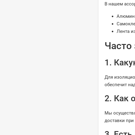
В нашем ассо
Алюмини
Самокле
Лента и
Часто
1. Как
Для изоляцио
обеспечит на
2. Как
Мы осуществл
доставки при
3. Есть