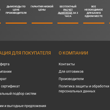
ДЫМОХОДЫ ПО
ГАРАНТИЯ НИЗКОЙ
БЕСПЛАТНЫЙ
ВСЕ
Ш
ЦЕНЕ
ЦЕНЫ
РАСЧЕТ
НЕОБХОДИМОЕ
ПРОИЗВОДИТЕЛЯ
ДЫМОХОДА
ЗА 3
ДЛЯ БАНИ В
ЧАСА
ОДНОМ МЕСТЕ
ЦИЯ ДЛЯ ПОКУПАТЕЛЯ
О КОМПАНИИ
оферта
Контакты
омпании
Для оптовиков
врат
Производители
 сертификат
Политика защиты и обработки
персональных данных
альный подбор систем
ии и выгодные предложения