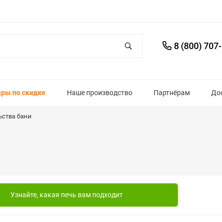
8 (800) 707
ары по скидке
Наше производство
Партнёрам
До
ьства бани
Узнайте, какая печь вам подходит