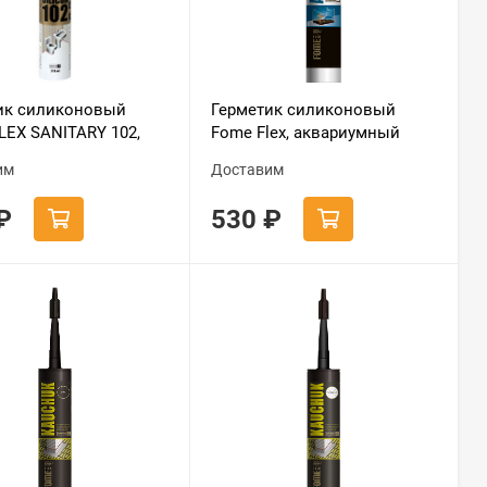
ик силиконовый
Герметик силиконовый
LEX SANITARY 102,
Fome Flex, аквариумный
70мл, блистер
прозрачный
им
Доставим
₽
530
₽