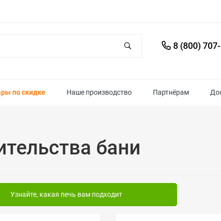
8 (800) 707
ары по скидке
Наше производство
Партнёрам
До
ительства бани
Узнайте, какая печь вам подходит