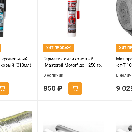
ХИТ ПРОДАЖ
ХИТ П
ix кровельный
Герметик силиконовый
Мат пр
уковый (310мл)
"Mastersil Motor" до +250 гр.
-ст-Т 1
310мгр. (красный)
В наличии
В налич
850
₽
9 0