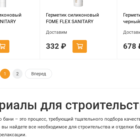
ликоновый
Герметик силиконовый
Гермет
ANITARY
FOME FLEX SANITARY
черный,
прозрачный,
SILICON 102, белый, 310ml
Доставим
Достав
332
₽
678
1
2
Вперед
риалы для строительст
о бани – это процесс, требующий тщательного подбора качес
 вы найдете все необходимое для строительства и отделки б
релаксации.