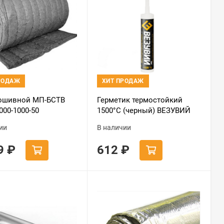
РОДАЖ
ХИТ ПРОДАЖ
ошивной МП-БСТВ
Герметик термостойкий
0000-1000-50
1500°С (черный) ВЕЗУВИЙ
290мл
ии
В наличии
29
₽
612
₽