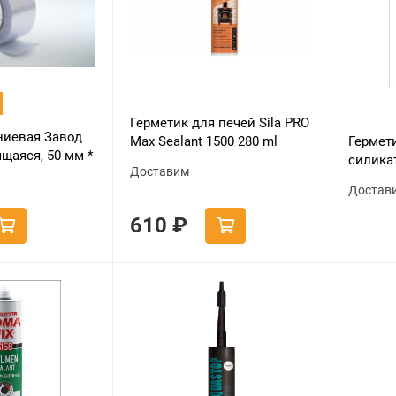
Герметик для печей Sila PRO
ниевая Завод
Гермет
Max Sealant 1500 280 ml
щаяся, 50 мм *
силика
Доставим
KRASS 
Достав
-10
610
₽