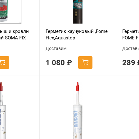
рыш и кровли
Герметик каучуковый ,Fome
Гермет
ый SOMA FIX
Flex,Aquastop
FOME F
белый, 
Доставим
Достав
1 080
₽
289