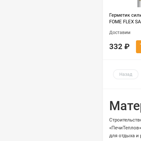
Герметик си
FOME FLEX S
SILICON 102, 
Доставим
310ml
332
₽
Назад
Мате
Строительств
«ПечиТеплов»
для отдыха и 