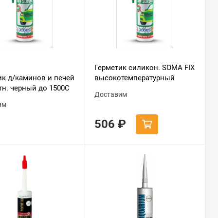
Герметик силикон. SOMA FIX
ик д/каминов и печей
высокотемпературный
тн. черный до 1500С
красный до + 350 С 280мл /
Доставим
300мл НЕМОРОЗ. до
S257
им
506
₽