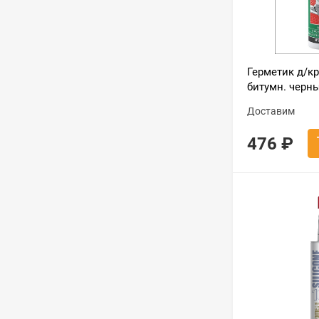
Герметик д/к
битумн. черн
310мл / S158
Доставим
476
₽