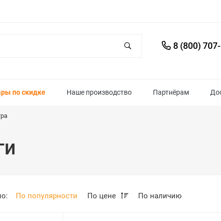
8 (800) 707
ары по скидке
Наше производство
Партнёрам
До
тра
ги
по:
По популярности
По цене
По наличию