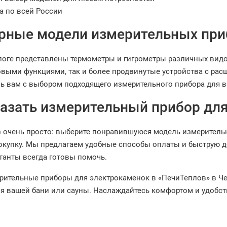
а по всей России
рные модели измерительных при
логе представлены термометры и гигрометры различных видо
овыми функциями, так и более продвинутые устройства с р
ь вам с выбором подходящего измерительного прибора для 
казать измерительный прибор дл
з очень просто: выберите понравившуюся модель измерительно
окупку. Мы предлагаем удобные способы оплаты и быструю до
танты всегда готовы помочь.
рительные приборы для электрокаменок в «ПечиТеплов» в Че
ля вашей бани или сауны. Наслаждайтесь комфортом и удобс