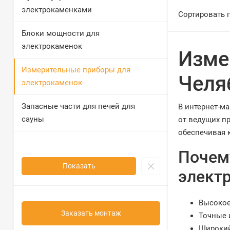
электрокаменками
Сортировать 
Блоки мощности для
электрокаменок
Изме
Измерительные приборы для
Челя
электрокаменок
Запасные части для печей для
В интернет-м
сауны
от ведущих п
обеспечивая 
Почем
Показать
элект
Высокое
Заказать монтаж
Точные 
Широкий